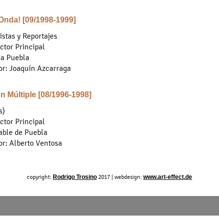
Onda! [09/1998-1999]
istas y Reportajes
tor Principal
sa Puebla
or: Joaquín Azcarraga
n Múltiple [08/1996-1998]
s)
tor Principal
able de Puebla
or: Alberto Ventosa
copyright:
Rodrigo Trosino
2017 | webdesign:
www.art-effect.de