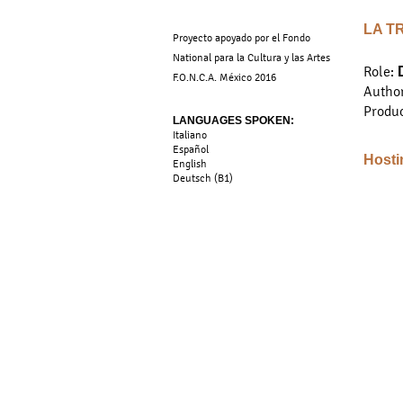
LA T
Proyecto apoyado por el Fondo
National para la Cultura y las Artes
Role:
F.O.N.C.A. México 2016
Author
Produc
LANGUAGES SPOKEN:
Italiano
Español
Hosti
English
Deutsch (B1)