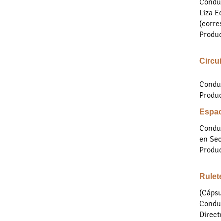
Condu
Liza E
(corre
Produc
Circui
Condu
Produc
Espac
Condu
en Sec
Produc
Rulet
(Cápsu
Conduc
Direct