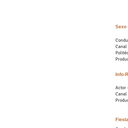
Sexo 
Condu
Canal 
Polité
Produ
Info-
Actor 
Canal
Produ
Fiest