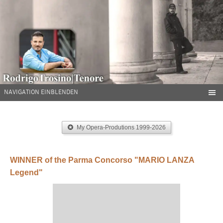
NAVIGATION EINBLENDEN
My Opera-Produtions 1999-2026
WINNER of the Parma Concorso "MARIO LANZA
Legend"